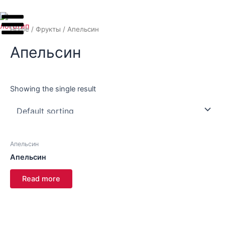
Перейти
к
Home
/
Фрукты
/ Апельсин
содержимому
Апельсин
Showing the single result
Апельсин
Апельсин
Read more