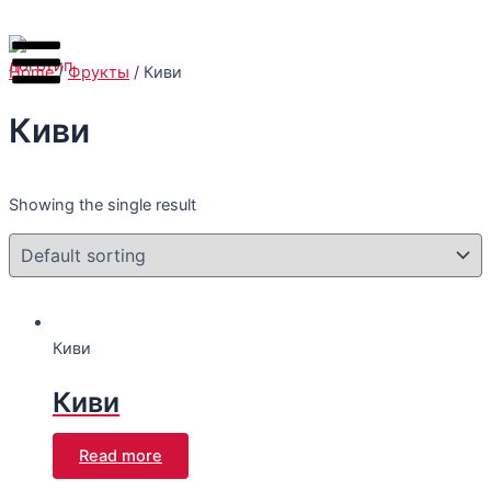
Перейти
к
содержимому
Home
/
Фрукты
/ Киви
Киви
Showing the single result
Киви
Киви
Read more